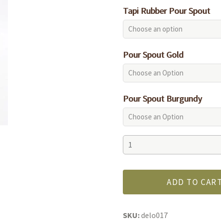
Tapi Rubber Pour Spout
Pour Spout Gold
Pour Spout Burgundy
Oro
Bailen
Picual
Extra
ADD TO CAR
Virgin
Olive
Oil
SKU:
delo017